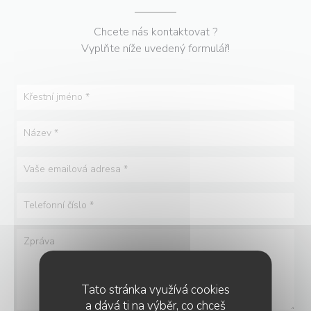
Chcete nás kontaktovat ?
Vyplňte níže uvedený formulář!
Tato stránka využívá cookies
a dává ti na výběr, co chceš