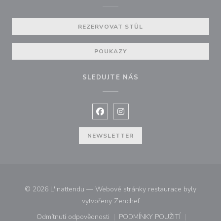
REZERVOVAT STŮL
POUKAZY
SLEDUJTE NÁS
Facebook ((otevře se v novém okně
Instagram ((otevře se v nové
NEWSLETTER
© 2026 L'inattendu — Webové stránky restaurace byly
((otevře se v novém okně))
vytvořeny
Zenchef
Odmítnutí odpovědnosti
PODMÍNKY POUŽITÍ