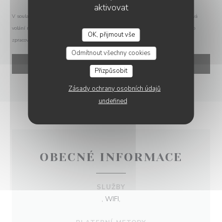
aktivovat
V souladu se zákonem o ochraně spotřebitele máte právo odmítnout marketingová
volání registrací v Robinsonově seznamu:
robinsonseznam.cz
. Pro více informací o
OK, přijmout vše
zpracování vašich údajů si přečtěte naše
zásady ochrany osobních údajů
.
Odmítnout všechny cookies
Přizpůsobit
Zásady ochrany osobních údajů
undefined
OBECNÉ INFORMACE
SLUŽBY
, WIFI,