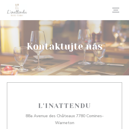
Panel pro správu cookies
Kontaktujte nás
L'INATTENDU
88a Avenue des Châteaux 7780 Comines-
((otevře se v novém okně))
Warneton